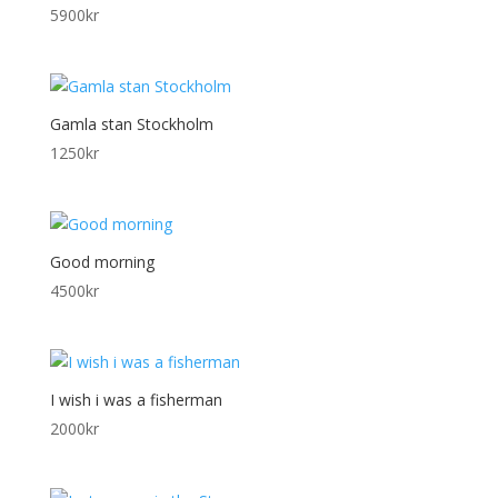
5900
kr
Gamla stan Stockholm
1250
kr
Good morning
4500
kr
I wish i was a fisherman
2000
kr