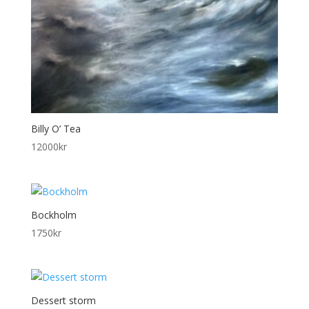
Billy O’ Tea
12000
kr
Bockholm
1750
kr
Dessert storm