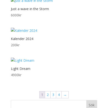
Just a wave in the Storm
6000
kr
Kalender 2024
200
kr
Light Dream
4900
kr
1
2
3
4
→
Sök