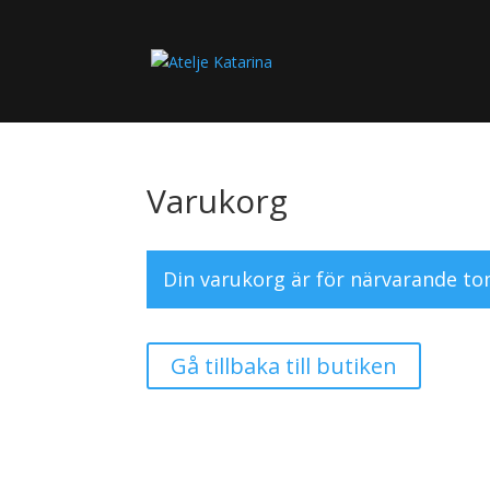
Varukorg
Din varukorg är för närvarande to
Gå tillbaka till butiken