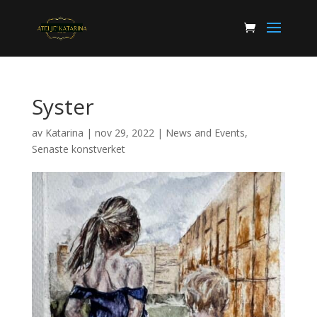
Syster
av
Katarina
|
nov 29, 2022
|
News and Events
,
Senaste konstverket