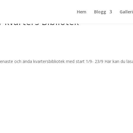
Hem
Blogg
Galleri
kvarters Bibliotek
senaste och ända kvartersbibliotek med start 1/9- 23/9 Här kan du läs